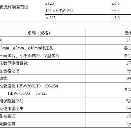
≤
125
≤
3.5
值允许误差范围
125
＜
HBW
≤
225
±
2.5
＞
225
±
2.0
名称（规格）
数
机
1
2.5mm、φ5mm、φ10mm球压头
各
平面试台、小平面试台、V型试台
各
0倍数显测微目镜
1
品合格证书
1
源线
1
准
硬度块
HBW/3000/10 150-250
各
1
HBW/750/05
75
-
125
用保险丝(
2
A)
2
品
使用说明书
1
品合格证
1
龙防尘袋
1