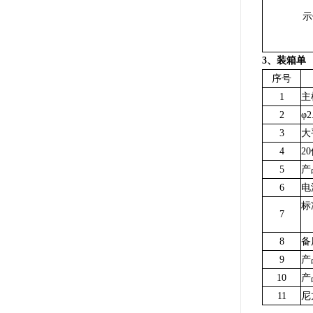
示
3、
装箱单
序号
1
主
2
φ
3
大
4
2
5
产
6
电
标
7
8
备
9
产
10
产
11
尼