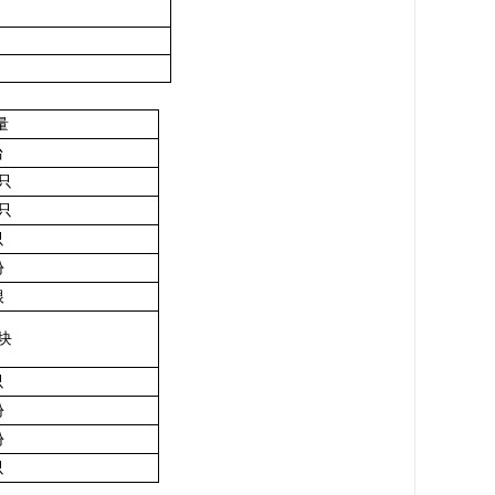
量
台
1只
1只
只
份
根
块
只
份
份
只