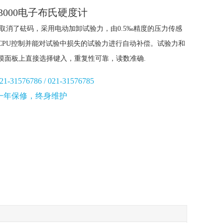
-3000电子布氏硬度计
000取消了砝码，采用电动加卸试验力，由0.5‰精度的压力传感
CPU控制并能对试验中损失的试验力进行自动补偿。试验力和
摸面板上直接选择键入，重复性可靠，读数准确.
1576786 / 021-31576785
一年保修，终身维护