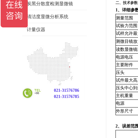
二、
技术参数
炭黑分散度检测显微镜
1、
详细参
清洁度显微分析系统
测量范围
试验力
范围
计量仪器
试样允许最
测微目镜放
读数显微镜
电源电压
主要附件
压头
试件最大高
压头中心到
021-31576786
主机重量
021-31576785
电源
外形尺寸
2、
误差范