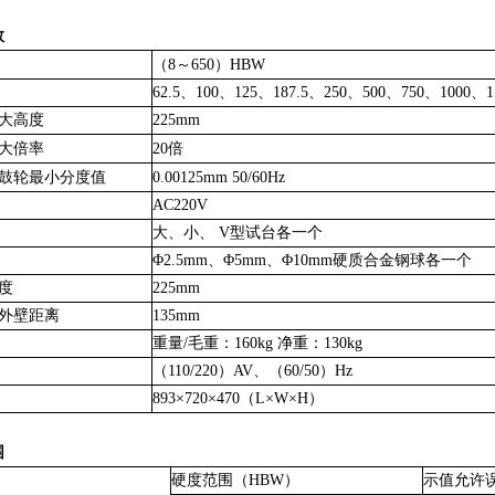
数
（
8
～
650
）
HBW
62.5、100、125、187.5、250、500、750、1000、15
大高度
225mm
大倍率
20
倍
鼓轮最小分度值
0.00125mm
50/60Hz
AC220V
大、小、
V
型试台各一个
Φ
2.5mm
、Φ
5mm
、Φ
10mm
硬质合金钢球各一个
度
225mm
外壁距离
135mm
重量
/
毛重：
160kg
净重：
130kg
（110/220）AV
、
（60/50）Hz
893
×
720
×
470
（
L
×
W
×
H
）
围
硬度范围（
HBW
）
示值允许