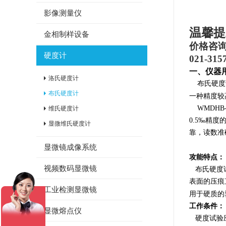
影像测量仪
温馨提
金相制样设备
价格咨
硬度计
021-315
一、
仪器
洛氏硬度计
布氏硬度
布氏硬度计
一种精度较
WM
DH
维氏硬度计
0.5‰精
显微维氏硬度计
靠，读数准
显微镜成像系统
攻能特点：
视频数码显微镜
布氏硬度
表面的压痕
工业检测显微镜
用于硬质的
工作条件：
显微熔点仪
硬度试验