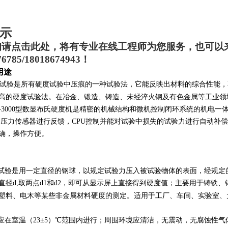
示
询请点击此处，将有专业在线工程师为您服务，也可以
76785/18018674943
！
用途
试验是所有硬度试验中压痕的一种试验法，它能反映出材料的综合性能，
高的硬度试验法。在冶金、锻造、铸造、未经淬火钢及有色金属等工业领
B-3000型数显布氏硬度机是精密的机械结构和微机控制闭环系统的机电
度的压力传感器进行反馈，CPU控制并能对试验中损失的试验力进行自动
确，操作方便。
试验是用一定直径的钢球，以规定试验力压入被试验物体的表面，经规定
直径d,取两点d1和d2，即可从显示屏上直接得到硬度值
；
主要用于铸铁、
塑料、电木等某些非金属材料硬度的测定。适用于工厂、车间、实验室、
应在室温（23
±5）℃范围内进行；周围环境应清洁，无震动，无腐蚀性气