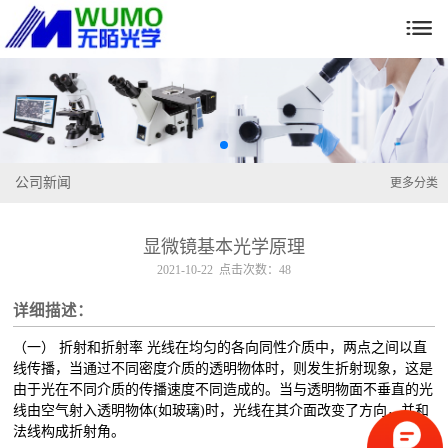

公司新闻
更多分类
显微镜基本光学原理
2021-10-22 点击次数：48
详细描述：
（一） 折射和折射率 光线在均匀的各向同性介质中，两点之间以直
线传播，当通过不同密度介质的透明物体时，则发生折射现象，这是
由于光在不同介质的传播速度不同造成的。当与透明物面不垂直的光
线由空气射入透明物体
(
如玻璃
)
时，光线在其介面改变了方向，并和
法线构成折射角。