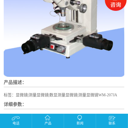
产品描述：
标签：显微镜|测量显微镜|数显测量显微镜|测量显微镜WM-207JA
详细参数：
一、物、目镜和放大倍率（表）
电话
产品
新闻
联系
系统图解：
物 镜 PL
分划目镜WBF
工作