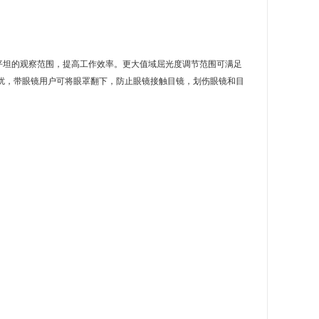
供更加平坦的观察范围，提高工作效率。更大值域屈光度调节范围可满足
扰，带眼镜用户可将眼罩翻下，防止眼镜接触目镜，划伤眼镜和目