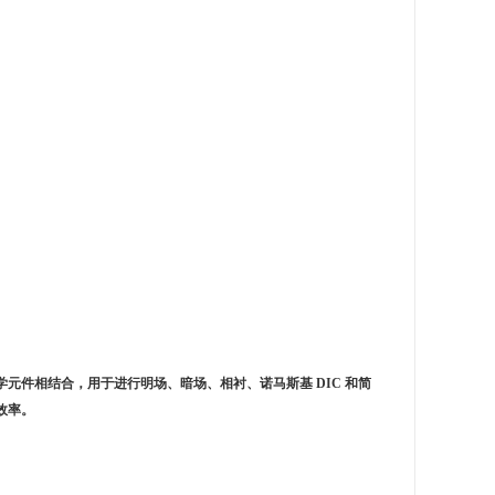
学元件相结合，用于进行明场、暗场、相衬、诺马斯基 DIC 和简
效率。