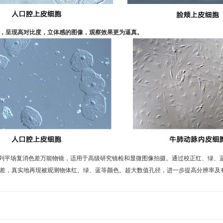
，呈现高对比度，立体感的图像，观察效果更为逼真。
PO 系列平场复消色差万能物镜，适用于高级研究镜检和显微图像拍摄。通过校正红、
差，真实地再现被观测物体红、绿、蓝等颜色。超大数值孔径，进一步提高分辨率及