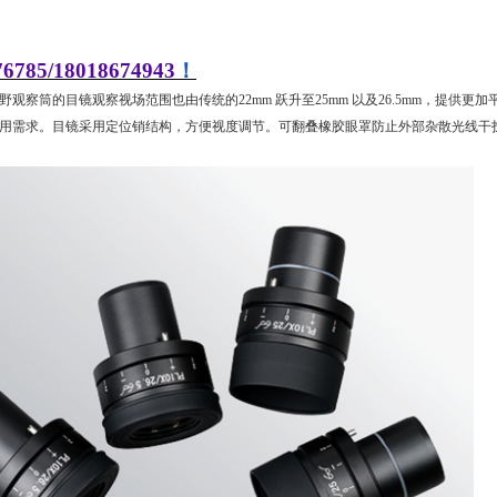
76785/18018674943
！
野观察筒的目镜观察视场范围也由传统的22mm 跃升至25mm 以及26.5mm，提
用需求。目镜采用定位销结构，方便视度调节。可翻叠橡胶眼罩防止外部杂散光线干