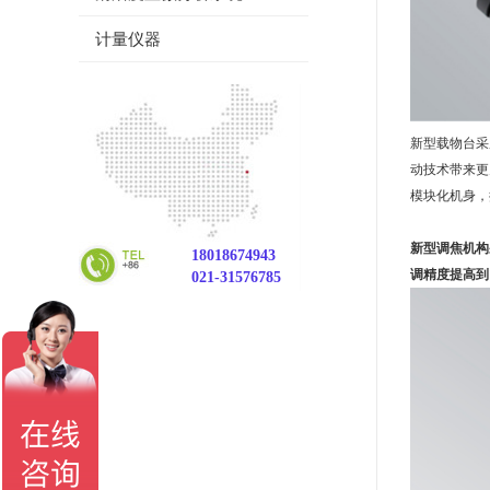
计量仪器
新型载物台采
动技术带来更
模块化机身，
新型调焦机构
18018674943
调精度提高到
021-31576785