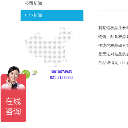
公司新闻
行业新闻
观察锂枝晶生长
物镜
。
配备
枝晶
传统的枝晶研究
是无法对枝晶的
产品详情见：
htt
18018674943
021-31576785