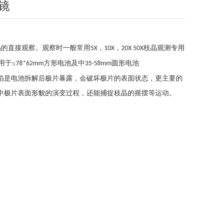
微镜
晶的直接观察。观察时一般常用
，
，
枝晶观测专用
5X
10X
20X
50X
用于≤
方形电池及中
圆形电池
78*62mm
35-58mm
陷是电池拆解后极片暴露，会破坏极片的表面状态，更主要的
中极片表面形貌的演变过程，还能捕捉枝晶的摇摆等运动。