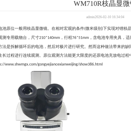
WM710R枝晶显
admin2026-02-10 16:34:04
电池原位一般用
枝晶
显微镜
。在相对宏观的条件
微米级别
下实现对锂枝
(
)
观测专用载物台，尺寸
，行程
，含电池专用夹具，适
210*140mm
76*51mm
方法是拆解循环后的电池，然后对极片进行研究。然而这种做法带来的缺
生长过程进行连续观测。原位观测方法能更大限度的还原电池充放电过程
p://www.shwmgx.com/gongyejiancexianweijing/show386.html